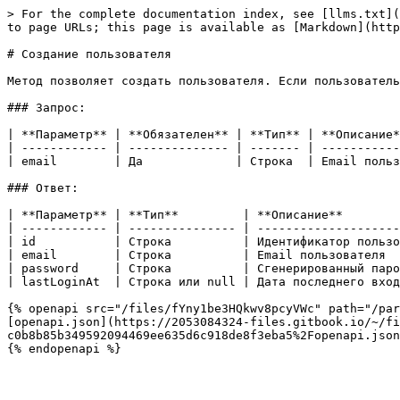
> For the complete documentation index, see [llms.txt](
to page URLs; this page is available as [Markdown](http
# Создание пользователя

Метод позволяет создать пользователя. Если пользователь
### Запрос:

| **Параметр** | **Обязателен** | **Тип** | **Описание*
| ------------ | -------------- | ------- | -----------
| email        | Да             | Строка  | Email польз
### Ответ:

| **Параметр** | **Тип**         | **Описание**        
| ------------ | --------------- | --------------------
| id           | Строка          | Идентификатор пользо
| email        | Строка          | Email пользователя  
| password     | Строка          | Сгенерированный паро
| lastLoginAt  | Строка или null | Дата последнего вход
{% openapi src="/files/fYny1be3HQkwv8pcyVWc" path="/par
[openapi.json](https://2053084324-files.gitbook.io/~/fi
c0b8b85b349592094469ee635d6c918de8f3eba5%2Fopenapi.json