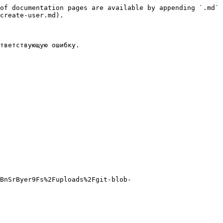
of documentation pages are available by appending `.md` 
create-user.md).

тветствующую ошибку.

BnSrByer9Fs%2Fuploads%2Fgit-blob-