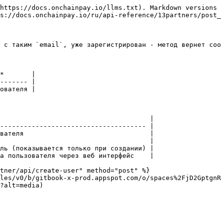
https://docs.onchainpay.io/llms.txt). Markdown versions 
s://docs.onchainpay.io/ru/api-reference/13partners/post_
 с таким `email`, уже зарегистрирован - метод вернет соо
*       |

------- |

ователя |

                                      |

------------------------------------- |

вателя                                |

                                      |

ль (показывается только при создании) |

а пользователя через веб интерфейс    |

tner/api/create-user" method="post" %}

les/v0/b/gitbook-x-prod.appspot.com/o/spaces%2FjD2GptgnR
?alt=media)
